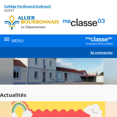
Panneau de gestion des cookies
Collège Ferdinand Dubreuil
Contenu
DOYET
MENU
Se connecter
Actualités