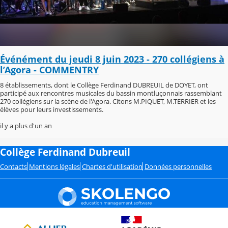
Événément du jeudi 8 juin 2023 - 270 collégiens à
l’Agora - COMMENTRY
8 établissements, dont le Collège Ferdinand DUBREUIL de DOYET, ont
participé aux rencontres musicales du bassin montluçonnais rassemblant
270 collégiens sur la scène de l'Agora. Citons M.PIQUET, M.TERRIER et les
élèves pour leurs investissements.
il y a plus d'un an
Collège Ferdinand Dubreuil
Contacts
Mentions légales
Chartes d'utilisation
Données personnelles